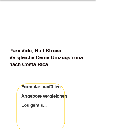
Über 200 geprüfte Partnerfirmen
Deutschlandweit
Pura Vida, Null Stress -
Vergleiche Deine Umzugsfirma
nach Costa Rica
Formular ausfüllen
Angebote vergleichen
Los geht's...