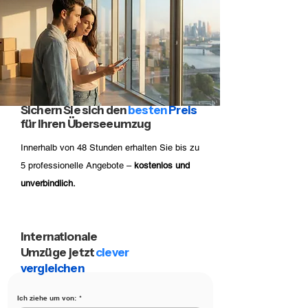
Sichern Sie sich den
besten
Preis
für Ihren Überseeumzug
Innerhalb von 48 Stunden erhalten Sie bis zu
5 professionelle Angebote –
kostenlos und
unverbindlich.
BIS ZU
40%
SPAREN
Internationale
Umzüge jetzt
clever
vergleichen
Ich ziehe um von:
*